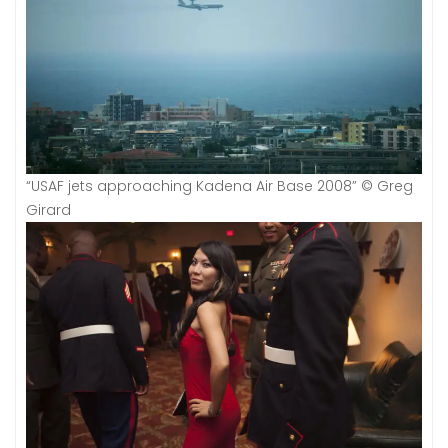
“USAF jets approaching Kadena Air Base 2008” © Greg
Girard