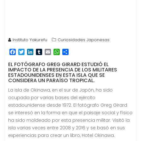
Instituto Yakurefu
Curiosidades Japonesas
F
T
L
T
E
W
C
a
w
i
u
m
h
o
EL FOTÓGRAFO GREG GIRARD ESTUDIÓ EL
c
i
n
m
a
a
m
IMPACTO DE LA PRESENCIA DE LOS MILITARES
e
t
k
b
i
t
p
ESTADOUNIDENSES EN ESTA ISLA QUE SE
b
t
e
l
l
s
a
CONSIDERA UN PARAÍSO TROPICAL.
o
e
d
r
A
r
o
r
I
p
t
La isla de Okinawa, en el sur de Japón, ha sido
k
n
p
i
ocupada por varias bases del ejército
r
estadounidense desde 1972. El fotógrafo Greg Girard
se interesó en la forma en que el paisaje social y físico
ha sido moldeado por esta presencia militar. Visitó la
isla varias veces entre 2008 y 2016 y se basó en sus
experiencias para crear un libro, Hotel Okinawa.