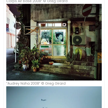
Corps Air Base 2008” © Greg Girard
“Audrey Naha 2008” © Greg Girard