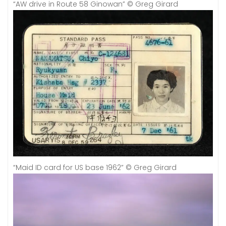
“AW drive in Route 58 Ginowan” © Greg Girard
“Maid ID card for US base 1962” © Greg Girard