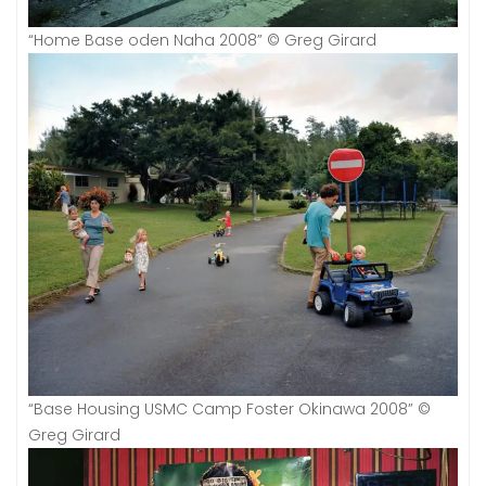
“Home Base oden Naha 2008” © Greg Girard
“Base Housing USMC Camp Foster Okinawa 2008” ©
Greg Girard