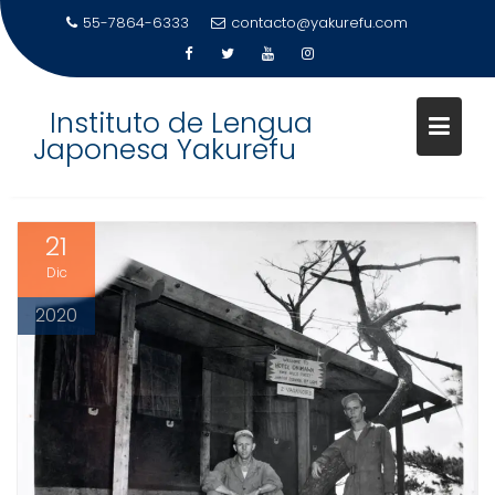
55-7864-6333
contacto@yakurefu.com
“HOTEL OKINAWA”, LA LARGA
Skip
OCUPACIÓN DEL EJÉRCITO
Instituto de Lengua
to
ESTADOUNIDENSE
Japonesa Yakurefu
content
21
Dic
2020