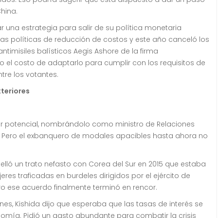
hina.
r una estrategia para salir de su política monetaria
as políticas de reducción de costos y este año canceló los
timisiles balísticos Aegis Ashore de la firma
 el costo de adaptarlo para cumplir con los requisitos de
tre los votantes.
xteriores
r potencial, nombrándolo como ministro de Relaciones
Pero el exbanquero de modales apacibles hasta ahora no
ló un trato nefasto con Corea del Sur en 2015 que estaba
res traficadas en burdeles dirigidos por el ejército de
ro ese acuerdo finalmente terminó en rencor.
unes, Kishida dijo que esperaba que las tasas de interés se
nomía.
Pidió un gasto abundante para combatir la crisis