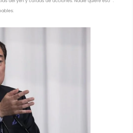
as del yen y caídas de acciones. Nadie quiere eso “.
bables: