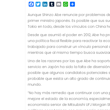
F
T
L
T
E
W
C
a
w
i
u
m
h
o
c
i
n
m
a
a
m
Aunque Shinzo Abe renuncie por problemas de
e
t
k
b
i
t
p
primer ministro japonés. Es posible que sus 
b
t
e
l
l
s
a
Tokio en todo, desde los vínculos con China ha
o
e
d
r
A
r
o
r
I
p
t
Desde que asumió el poder en 2012, Abe ha pr
k
n
p
i
una política fiscal flexible para reactivar l
r
trabajado para construir un vínculo personal 
mientras que al mismo tiempo busca suavizar 
Una de las razones por las que Abe ha soport
servicio en Japón ha sido la falta de disensió
posible que algunos candidatos potenciales s
probable que exista un alto grado de continu
mundo.
“No hay más remedio que continuar con una pol
mejore el estado de la economía, especialment
economista senior de Mitsubishi UFJ Morgan Sta