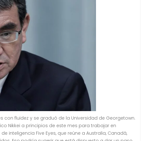
lés con fluidez y se graduó de la Universidad de Georgetown.
ico Nikkei a principios de este mes para trabajar en
e inteligencia Five Eyes, que reúne a Australia, Canadá,
nidos. Eso podría sugerir que está dispuesto a dar un paso