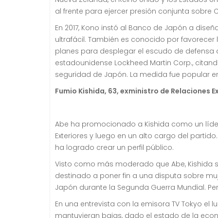
al frente para ejercer
presión conjunta sobre C
En 2017, Kono instó al Banco de Japón a diseña
ultrafácil.
También es conocido por favorecer l
planes para desplegar el escudo de defensa an
estadounidense Lockheed Martin Corp., citando
seguridad de Japón.
La medida fue popular en
Fumio Kishida, 63, exministro de Relaciones E
Abe ha promocionado a Kishida como un líde
Exteriores y luego en un alto cargo del partido.
ha logrado crear un perfil público.
Visto como más moderado que Abe, Kishida sel
destinado a poner fin a una disputa sobre muje
Japón durante la Segunda Guerra Mundial.
Pe
En una entrevista con la emisora TV Tokyo el l
mantuvieran bajas, dado el estado de la eco