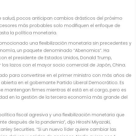
 salud, pocos anticipan cambios drásticos del próximo
sucesores más probables solo modifiquen el enfoque de
sta la política monetaria.
omocionado una flexibilización monetaria sin precedentes y
a economía, un paquete denominado “Abenomics”. Ha
con el presidente de Estados Unidos, Donald Trump,
los lazos con el mayor socio comercial de Japón, China.
ado para convertirse en el primer ministro con más años de
n abierta en el gobernante Partido Liberal Democrático. Es
e mantengan firmes mientras él está en el cargo, pero es
idad en la gestión de la tercera economía más grande del
ítica fiscal agresiva y una flexibilización monetaria que
e después de la pandemia”, dijo Hiroshi Miyazaki,
nley Securities. “Si un nuevo líder quiere cambiar las