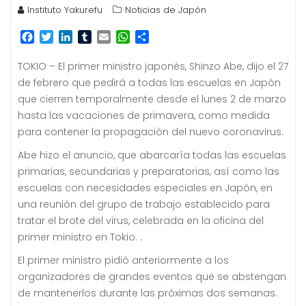
Instituto Yakurefu
Noticias de Japón
F
T
L
T
E
W
C
a
w
i
u
m
h
o
c
i
n
m
a
a
m
TOKIO – El primer ministro japonés, Shinzo Abe, dijo el 27
e
t
k
b
i
t
p
de febrero que pedirá a todas las escuelas en Japón
b
t
e
l
l
s
a
que cierren temporalmente desde el lunes 2 de marzo
o
e
d
r
A
r
hasta las vacaciones de primavera, como medida
o
r
I
p
t
k
n
p
i
para contener la propagación del nuevo coronavirus.
r
Abe hizo el anuncio, que abarcaría todas las escuelas
primarias, secundarias y preparatorias, así como las
escuelas con necesidades especiales en Japón, en
una reunión del grupo de trabajo establecido para
tratar el brote del virus, celebrada en la oficina del
primer ministro en Tokio.
.
El primer ministro pidió anteriormente a los
organizadores de grandes eventos que se abstengan
de mantenerlos durante las próximas dos semanas.