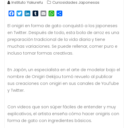
Instituto Yakurefu
Curiosidades Japonesas
F
T
L
T
E
W
C
a
w
i
u
m
h
o
c
i
n
m
a
a
m
El onigiri en forma de gato conquistó a los japoneses
e
t
k
b
i
t
p
en Twitter.
Después de todo, esta bola de arroz es una
b
t
e
l
l
s
a
preparación tradicional de la vida diaria y tiene
o
e
d
r
A
r
muchas variaciones.
Se puede rellenar, comer puro e
o
r
I
p
t
k
n
p
i
incluso tomar formas creativas.
r
En Japón, un especialista en el arte de modelar bajo el
nombre de Onigiri Gekijou tomó revuelo al publicar
sus creaciones con onigiri en sus canales de YouTube
y Twitter.
Con videos que son súper fáciles de entender y muy
explicativos, el artista enseña cómo hacer onigiris con
forma de gato con ingredientes básicos.